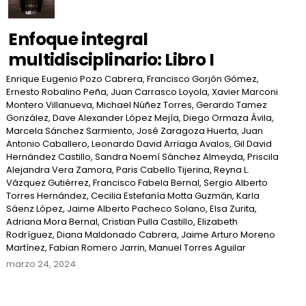
Enfoque integral
multidisciplinario: Libro I
Enrique Eugenio Pozo Cabrera, Francisco Gorjón Gómez,
Ernesto Robalino Peña, Juan Carrasco Loyola, Xavier Marconi
Montero Villanueva, Michael Núñez Torres, Gerardo Tamez
González, Dave Alexander López Mejía, Diego Ormaza Ávila,
Marcela Sánchez Sarmiento, José Zaragoza Huerta, Juan
Antonio Caballero, Leonardo David Arriaga Avalos, Gil David
Hernández Castillo, Sandra Noemí Sánchez Almeyda, Priscila
Alejandra Vera Zamora, Paris Cabello Tijerina, Reyna L.
Vázquez Gutiérrez, Francisco Fabela Bernal, Sergio Alberto
Torres Hernández, Cecilia Estefanía Motta Guzmán, Karla
Sáenz López, Jaime Alberto Pacheco Solano, Elsa Zurita,
Adriana Mora Bernal, Cristian Pulla Castillo, Elizabeth
Rodríguez, Diana Maldonado Cabrera, Jaime Arturo Moreno
Martínez, Fabian Romero Jarrin, Manuel Torres Aguilar
marzo 24, 2024