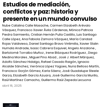
Estudios de mediación,
conflictos y paz: historia y
presente en un mundo convulso
Nube Catalina Calle Masache, Carmen Elizabeth Arévalo
Vásquez, Francisco Xavier Ávila Cárdenas, Mónica Patricia
Piedra Sarmiento, Cristian Hernán Pulla Castillo, Luis Santiago
Calle López, Ana Fabiola Zamora Vázquez, María Caridad
Rojas Valdivieso, Daniel Santiago Bravo Vintimilla, Xavier Stalin
Humala Andrade, Isaac Cabrera Esquivel, Angelo Anzalone ,
Bartolomé Torralbo Muñoz , Irene Blázquez Rodríguez , Diego
Medina Morales , Miguel Pino Abad , José J. Albert Márquez,
Adolfo Sánchez Hidalgo, Rafael Casado Raigón, Ignacio
Alcalde Sánchez, Verónica López Yagües, Nuria Belloso Martín,
Francisco Gorjón Gómez, Karla Sáenz, José Guadalupe Steele
Garza, Elizabeth García Azuara, José Guillermo García Murillo,
Raúl Martínez Camacho, Guillermo Raúl Zepeda Lecuona
abril 16, 2025