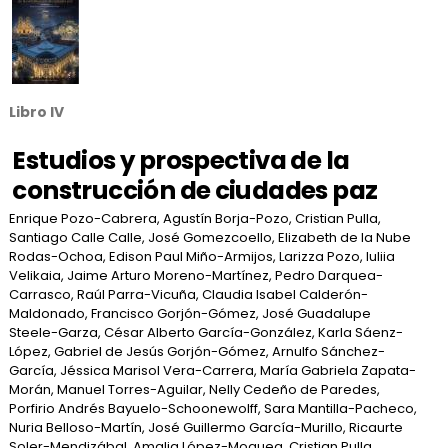
Libro IV
Estudios y prospectiva de la
construcción de ciudades paz
Enrique Pozo-Cabrera, Agustín Borja-Pozo, Cristian Pulla,
Santiago Calle Calle, José Gomezcoello, Elizabeth de la Nube
Rodas-Ochoa, Edison Paul Miño-Armijos, Larizza Pozo, Iuliia
Velikaia, Jaime Arturo Moreno-Martínez, Pedro Darquea-
Carrasco, Raúl Parra-Vicuña, Claudia Isabel Calderón-
Maldonado, Francisco Gorjón-Gómez, José Guadalupe
Steele-Garza, César Alberto García-González, Karla Sáenz-
López, Gabriel de Jesús Gorjón-Gómez, Arnulfo Sánchez-
García, Jéssica Marisol Vera-Carrera, María Gabriela Zapata-
Morán, Manuel Torres-Aguilar, Nelly Cedeño de Paredes,
Porfirio Andrés Bayuelo-Schoonewolff, Sara Mantilla-Pacheco,
Nuria Belloso-Martín, José Guillermo García-Murillo, Ricaurte
Soler-Mendizábal, Amalia López-Moguea, Cristian Pulla