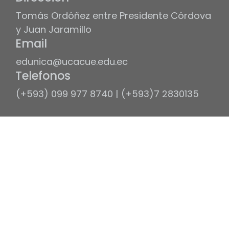
Tomás Ordóñez entre Presidente Córdova
y Juan Jaramillo
Email
edunica@ucacue.edu.ec
Telefonos
(+593) 099 977 8740 | (+593)7 2830135