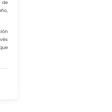
s de
eño,
ción
avés
 que