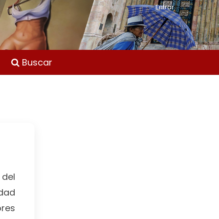
Entrar
Buscar
del
idad
ores