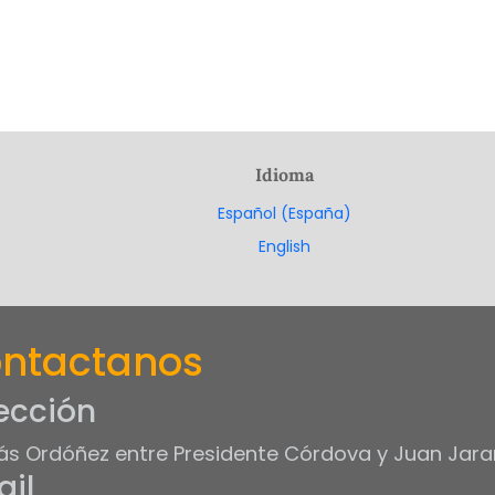
Idioma
Español (España)
English
ntactanos
ección
s Ordóñez entre Presidente Córdova y Juan Jara
il