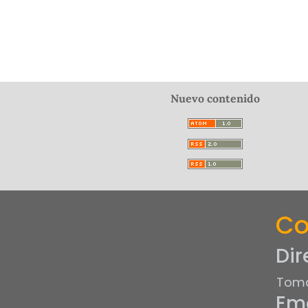
Nuevo contenido
Co
Dir
Tomá
Ema