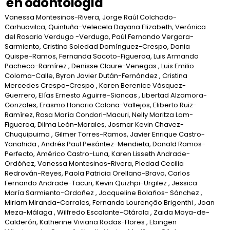
en odontología
Vanessa Montesinos-Rivera, Jorge Raúl Colchado-
Carhuavilca, Quintuña-Velecela Dayana Elizabeth, Verónica
del Rosario Verdugo -Verdugo, Paúl Fernando Vergara-
Sarmiento, Cristina Soledad Domínguez-Crespo, Dania
Quispe-Ramos, Fernanda Sacoto-Figueroa, Luis Armando
Pacheco-Ramírez , Denisse Claure-Venegas , Luis Emilio
Coloma-Calle, Byron Javier Dután-Fernández , Cristina
Mercedes Crespo-Crespo , Karen Berenice Vásquez-
Guerrero, Elías Ernesto Aguirre-Siancas , Libertad Alzamora-
Gonzales, Erasmo Honorio Colona-Vallejos, Eliberto Ruiz-
Ramírez, Rosa María Condori-Macuri, Nelly Maritza Lam-
Figueroa, Dilma León-Morales, Josmar Kevin Chavez-
Chuquipuima , Gilmer Torres-Ramos, Javier Enrique Castro-
Yanahida , Andrés Paul Pesántez-Mendieta, Donald Ramos-
Perfecto, Américo Castro-Luna, Karen Lisseth Andrade-
Ordóñez, Vanessa Montesinos-Rivera, Piedad Cecilia
Redrován-Reyes, Paola Patricia Orellana-Bravo, Carlos
Fernando Andrade-Tacuri, Kevin Quizhpi-Urgilez , Jessica
María Sarmiento-Ordoñez , Jacqueline Bolaños- Sánchez ,
Miriam Miranda-Corrales, Fernanda Lourenção Brigenthi , Joan
Meza-Málaga , Wilfredo Escalante-Otárola , Zaida Moya-de-
Calderón, Katherine Viviana Rodas-Flores , Ebingen