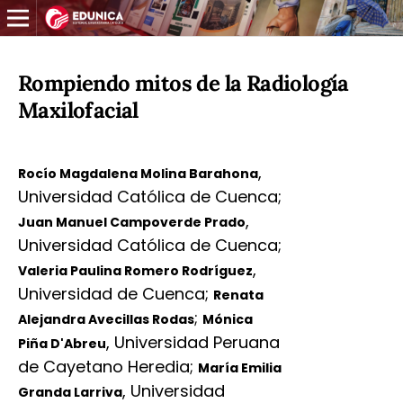
Rompiendo mitos de la Radiología
Maxilofacial
,
Rocío Magdalena Molina Barahona
Universidad Católica de Cuenca
;
,
Juan Manuel Campoverde Prado
Universidad Católica de Cuenca
;
,
Valeria Paulina Romero Rodríguez
Universidad de Cuenca
;
Renata
;
Alejandra Avecillas Rodas
Mónica
,
Universidad Peruana
Piña D'Abreu
de Cayetano Heredia
;
María Emilia
,
Universidad
Granda Larriva