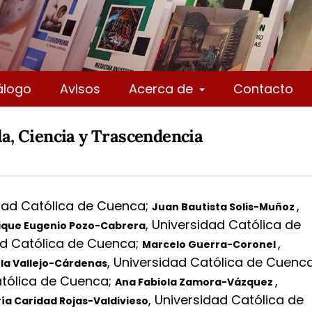
álogo
Avisos
Acerca de
Contacto
lla, Ciencia y Trascendencia
dad Católica de Cuenca
;
,
Juan Bautista Solis-Muñoz
,
Universidad Católica de
ique Eugenio Pozo-Cabrera
ad Católica de Cuenca
;
,
Marcelo Guerra-Coronel
,
Universidad Católica de Cuenc
la Vallejo-Cárdenas
atólica de Cuenca
;
,
Ana Fabiola Zamora-Vázquez
,
Universidad Católica de
ía Caridad Rojas-Valdivieso