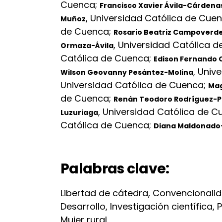
Cuenca
;
Francisco Xavier Ávila-Cárdena
,
Universidad Católica de Cue
Muñoz
de Cuenca
;
Rosario Beatriz Campoverd
,
Universidad Católica 
Ormaza-Ávila
Católica de Cuenca
;
Edison Fernando 
,
Unive
Wilson Geovanny Pesántez-Molina
Universidad Católica de Cuenca
;
Mag
de Cuenca
;
Renán Teodoro Rodríguez-Pi
,
Universidad Católica de C
Luzuriaga
Católica de Cuenca
;
Diana Maldonado
Palabras clave:
Libertad de cátedra, Convencionalidad,
Desarrollo, Investigación científica,
Mujer rural