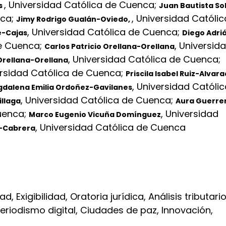
,
Universidad Católica de Cuenca
;
s
Juan Bautista Sol
nca
;
,
Universidad Católic
Jimy Rodrigo Gualán-Oviedo,
,
Universidad Católica de Cuenca
;
e-Cajas
Diego Adri
de Cuenca
;
,
Universid
Carlos Patricio Orellana-Orellana
,
Universidad Católica de Cuenca
;
Orellana-Orellana
rsidad Católica de Cuenca
;
Priscila Isabel Ruiz-Alvar
,
Universidad Católic
dalena Emilia Ordoñez-Gavilanes
,
Universidad Católica de Cuenca
;
llaga
Aura Guerre
uenca
;
,
Universidad
Marco Eugenio Vicuña Domínguez
,
Universidad Católica de Cuenca
-Cabrera
 Exigibilidad, Oratoria jurídica, Análisis tributario
 Periodismo digital, Ciudades de paz, Innovación,