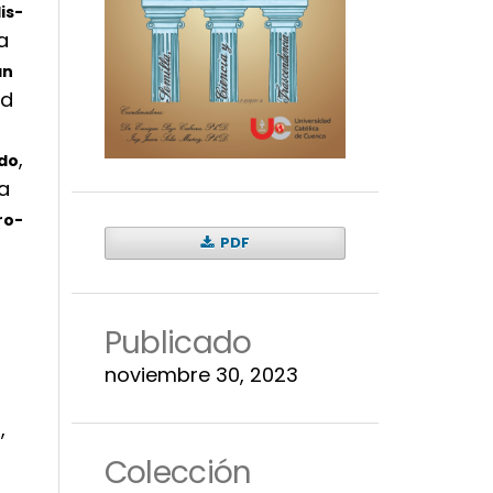
is-
a
án
ad
,
ado
a
ro-
PDF
Publicado
noviembre 30, 2023
,
Colección