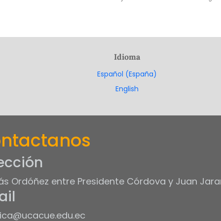
Idioma
Español (España)
English
ntactanos
ección
s Ordóñez entre Presidente Córdova y Juan Jara
il
ica@ucacue.edu.ec