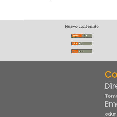
Nuevo contenido
Co
Dir
Tomá
Ema
edun