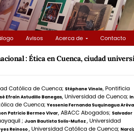
álogo
Avisos
Acerca de
Contacto
cional : Ética en Cuenca, ciudad universi
dad Católica de Cuenca
;
,
Pontificia
Stéphane Vinolo
,
Universidad de Cuenca
;
sé Efraín Astudillo Banegas
I
tólica de Cuenca
;
Yessenia Fernanda Suquinagua Aréva
,
ABACC Abogados
;
son Patricio Bermeo Vivar
Salvador
uayaquil
;
,
Universidad
Juan Bautista Solis-Muñoz
,
Universidad Católica de Cuenca
;
eyes Reinoso
Narci