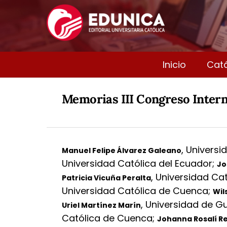
Inicio
Cat
Memorias III Congreso Interna
,
Universi
Manuel Felipe Álvarez Galeano
Universidad Católica del Ecuador
;
Jo
,
Universidad Ca
Patricia Vicuña Peralta
Universidad Católica de Cuenca
;
Wil
,
Universidad de G
Uriel Martínez Marín
Católica de Cuenca
;
Johanna Rosalí R