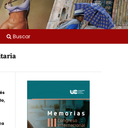
Entrar
Buscar
taria
nés
,
lo
za