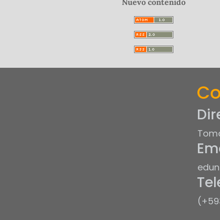
Nuevo contenido
Co
Dir
Tomá
Ema
edun
Tel
(+59