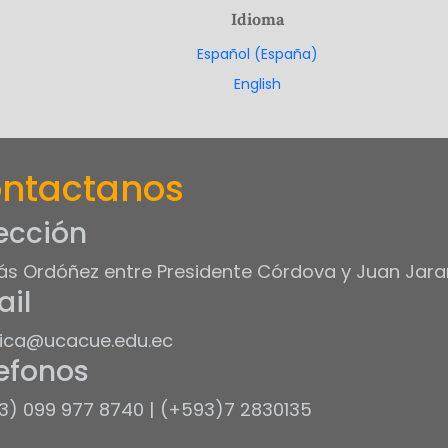
Idioma
Español (España)
English
ntactanos
ección
s Ordóñez entre Presidente Córdova y Juan Jara
il
ica@ucacue.edu.ec
efonos
3) 099 977 8740 | (+593)7 2830135