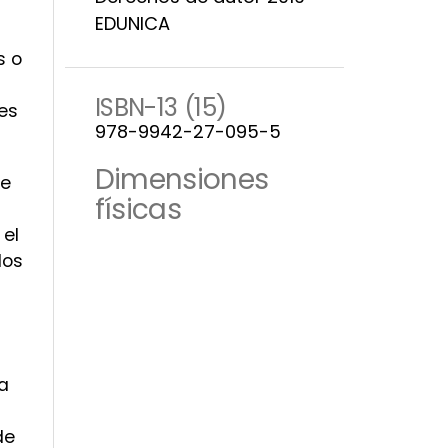
EDUNICA
s o
ISBN-13 (15)
es
978-9942-27-095-5
Dimensiones
de
físicas
 el
los
ra
de