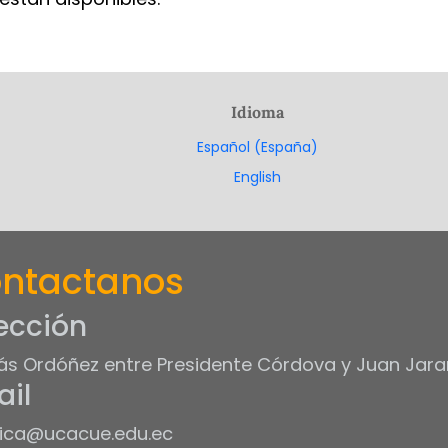
Idioma
Español (España)
English
ntactanos
ección
s Ordóñez entre Presidente Córdova y Juan Jara
il
ica@ucacue.edu.ec