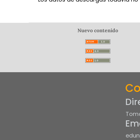
Nuevo contenido
Co
Dir
Tomá
Ema
edun